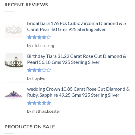
was:
is:
RECENT REVIEWS
$3,650.00.
$1,217.00.
bridal tiara 176 Pcs Cubic Zirconia Diamond & 5
Carat Pearl 60 Gms 925 Sterling Silver
Rated
4
by nik.bensberg
out of 5
Birthday Tiara 31.22 Carat Rose Cut Diamond &
Pearl 56.18 Gms 925 Sterling Silver
Rated
by floydve
3
out
of 5
wedding Crown 10.85 Carat Rose Cut Diamond &
Ruby, Sapphire 49.25 Gms 925 Sterling Silver
Rated
5
by mathias.koester
out of 5
PRODUCTS ON SALE