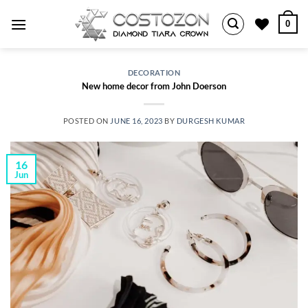
Skip
0
to
content
DECORATION
New home decor from John Doerson
POSTED ON
JUNE 16, 2023
BY
DURGESH KUMAR
16
Jun