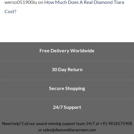
werso051900iu
on
How Much Does A Real Diamond Tiara
Cost?
Free Delivery Worldwide
30 Day Return
Secure Shopping
24/7 Support
Need help? Call our award-winning support team 24/7 at +91 9818575908
or sales@diamondtiaracrown.com