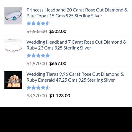
Princess Headband 20 Carat Rose Cut Diamond &
Blue Topaz 15 Gms 925 Sterling Silver
Rated
4.55
Original
Current
$
1,505.00
$
502.00
out of 5
price
price
Wedding Headband 7 Carat Rose Cut Diamond &
was:
is:
Ruby 23 Gms 925 Sterling Silver
$1,505.00.
$502.00.
Rated
4.78
Original
Current
$
1,970.00
$
657.00
out of 5
price
price
Wedding Tiaras 9.96 Carat Rose Cut Diamond &
was:
is:
Ruby Emerald 47.25 Gms 925 Sterling Silver
$1,970.00.
$657.00.
Rated
Original
Current
$
3,370.00
$
1,123.00
4.47
out
price
price
of 5
was:
is:
$3,370.00.
$1,123.00.