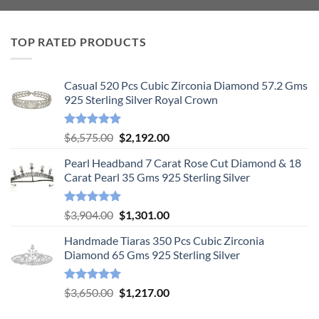
TOP RATED PRODUCTS
Casual 520 Pcs Cubic Zirconia Diamond 57.2 Gms
925 Sterling Silver Royal Crown
Rated
5.00
Original
Current
$
6,575.00
$
2,192.00
out of 5
price
price
Pearl Headband 7 Carat Rose Cut Diamond & 18
was:
is:
Carat Pearl 35 Gms 925 Sterling Silver
$6,575.00.
$2,192.00.
Rated
5.00
Original
Current
$
3,904.00
$
1,301.00
out of 5
price
price
Handmade Tiaras 350 Pcs Cubic Zirconia
was:
is:
Diamond 65 Gms 925 Sterling Silver
$3,904.00.
$1,301.00.
Rated
5.00
Original
Current
$
3,650.00
$
1,217.00
out of 5
price
price